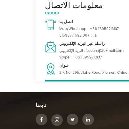
معلومات الاتصال
اتصل بنا
Mob/Whatsapp :
+86 15959213137
تل :
+86 592 5159077
راسلنا عبر البريد الإلكتروني
bscam@foxmail.com
البريد الإلكتروني :
Skype :
+86 15959213137
عنوان
21F, No. 295, Jiahe Road, Xiamen, China.
تابعنا