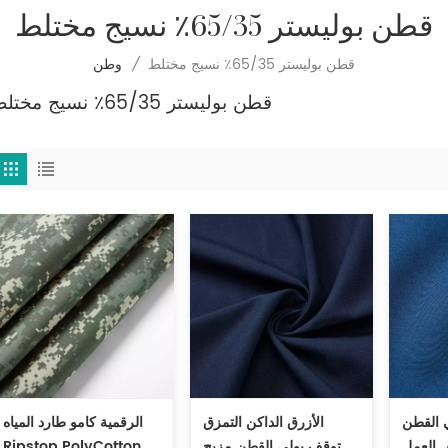
قطن بوليستر 65/35٪ نسيج مختلط
قطن بوليستر 65/35٪ نسيج مختلط
/
وطن
قطن بوليستر 65/35٪ نسيج مختلط
ي القطن
الأزرق الداكن التمزق
الرقمية كامو طارد المياه
س العمل
توقف بولي القطن مزيج
Ripstop PolyCotton