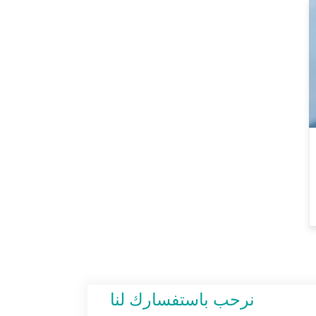
N / C 50/50 Ripstop
الرقمية جبل التمويه موحدة
النسيج
الكاكي الداكن 55٪ بولي
45٪ مزيج الصوف سيرج
النسيج للزي الرسمي
ماء أسود بولي وول مزيج
النسيج لتناسب
نرحب باستفسارك لنا