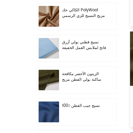
الكاكي حك PolyWool
مزيج النسيج للزي الرسمي
نسيج قطني بولي أزرق
فاتح لملابس العمل الخفيفة
الزيتون الأخضر مكافحة
ساكنة بولي القطن مزيج
النسيج لملابس العمل
100٪ نسيج جيب القطن