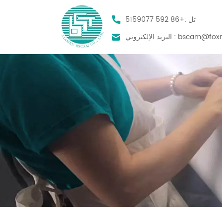
تل :
+86 592 5159077
bscam@foxm
البريد الإلكتروني :