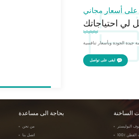
على أسعار مجاني
 لي احتياجاتك
ابقى على تواصل
ت الساخنة
بحاجة الى مساعدة
وف البوليستر
من نحن
يب القطن
اتصل بنا