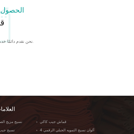
الحصول 
قل
نحن نقدم دائمًا خدمة جيدة الجودة وبأسعار تنافسية.
العلاما
قماش جيب كاكي
نسيج مزيج الص
4 ألوان نسيج التمويه الجبلي الرقمي
100٪ نسيج ج