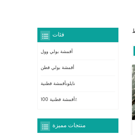
فئات
أقمشة بولي وول
أقمشة بولي قطن
نايلونأقمشة قطنية
أقمشة قطنية 100٪
منتجات مميزة