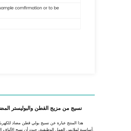
 sample comfirmation or to be
نسيج من مزيج القطن والبوليستر المضاد
هذا المنتج عبارة عن نسيج بولي قطن مضاد للكهربا
أساسية لملابس العمل الوظيفية، حيث أن نسج الألياف الخاصة المقاومة للكهرباء الساكنة يحافظ على وظيفتها قابلة للغسل ومتينة وفعالة.