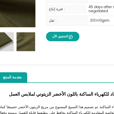
45 days after
فترة إنتاج :
negotiated
210±10gsm
ثقل :
التحقيق الآن
مقدمة المنتج
 للكهرباء الساكنة باللون الأخضر الزيتوني لملابس العمل
ء الساكنة. تم تصميم هذا النسيج المصنوع من مزيج الزيتون الأخضر خصيصًا كماد