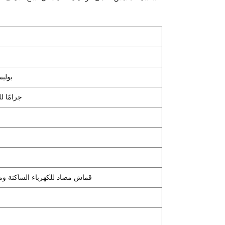
65% بوليست
210 ± 10 جرا
قماش مضاد للكهرباء الساكنة و