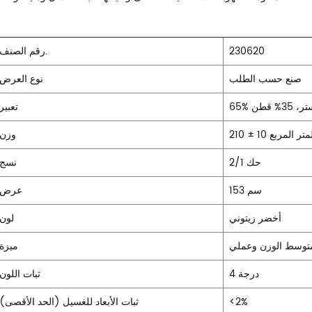
230620
رقم الصنف.
صنع حسب الطلب
نوع العرض
ر، 35% قطن
تعبير
مًا للمتر المربع
وزن
حك 2/1
نسج
153 سم
عرض
أخضر زيتوني
لون
متوسط الوزن وعملي
ميزة
4 درجة
ثبات اللون
<2%
ثبات الأبعاد للغسيل (الحد الأقصى)