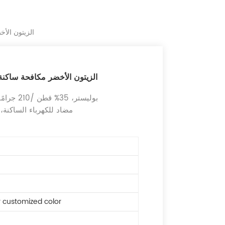
الزيتون الأ
الزيتون الأخضر مكافحة ساكنة
65% بوليستر، 35% قطن /210 جرامًا للمتر المربع/نسيج قطني طويل 2/1
مضاد للكهرباء الساكنة
r customized color