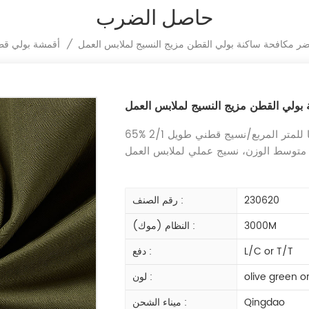
حاصل الضرب
خضر مكافحة ساكنة بولي القطن مزيج النسيج لملابس العمل
/
أقمشة بولي ق
 بولي القطن مزيج النسيج لملابس العمل
، متوسط الوزن، نسيج عملي لملابس العمل
230620
رقم الصنف :
3000M
النظام (موك) :
L/C or T/T
دفع :
olive green o
لون :
Qingdao
ميناء الشحن :