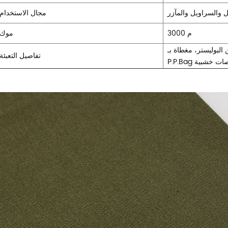
 والسراويل والمآزر
مجال الاستخدام
3000 م
موك
لبوليستر، مغطاة بـ
تفاصيل التعبئة