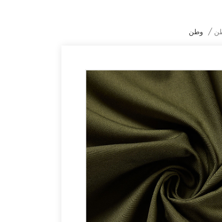
طن
/
وطن