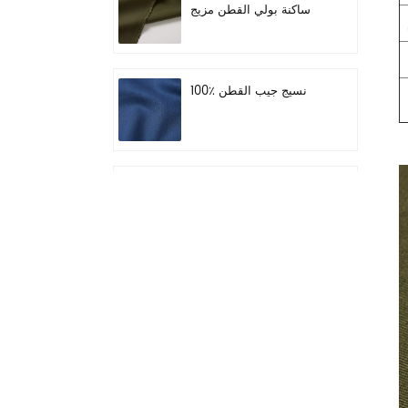
ساكنة بولي القطن مزيج
النسيج لملابس العمل
100٪ نسيج جيب القطن
N / C 50/50 Ripstop
الرقمية جبل التمويه موحدة
النسيج
الكاكي الداكن 55٪ بولي
45٪ مزيج الصوف سيرج
النسيج للزي الرسمي
ماء أسود بولي وول مزيج
النسيج لتناسب