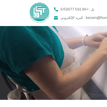
تل :
+86 592 5159077
bscam@foxm
البريد الإلكتروني :