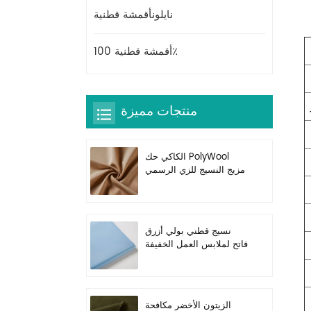
نايلونأقمشة قطنية
أقمشة قطنية 100٪
منتجات مميزة
الكاكي حك PolyWool
مزيج النسيج للزي الرسمي
نسيج قطني بولي أزرق
فاتح لملابس العمل الخفيفة
الزيتون الأخضر مكافحة