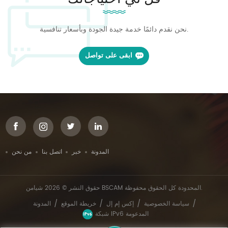
نحن نقدم دائمًا خدمة جيدة الجودة وبأسعار تنافسية.
ابقى على تواصل
المدونة
خبر
اتصل بنا
من نحن
حقوق النشر © 2026 شيامن BSCAM المحدودة كل الحقوق محفوظة.
/
/
/
/
سياسة الخصوصية
إكس إم إل
خريطة الموقع
المدونة
شبكة IPv6 المدعومة