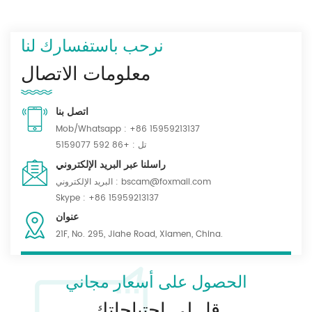
نرحب باستفسارك لنا
معلومات الاتصال
اتصل بنا
Mob/Whatsapp :
+86 15959213137
تل :
+86 592 5159077
راسلنا عبر البريد الإلكتروني
bscam@foxmail.com
البريد الإلكتروني :
Skype :
+86 15959213137
عنوان
21F, No. 295, Jiahe Road, Xiamen, China.
الحصول على أسعار مجاني
قل لي احتياجاتك