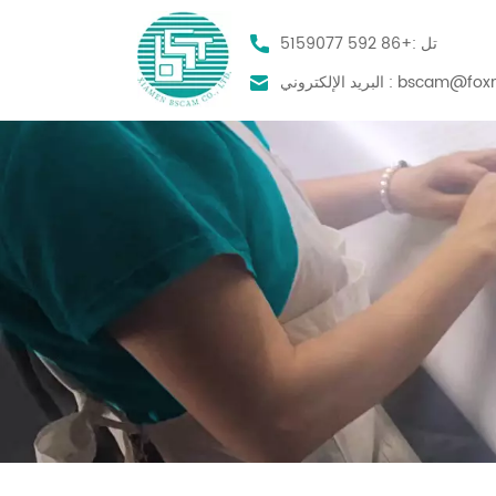
تل :
+86 592 5159077
bscam@foxm
البريد الإلكتروني :