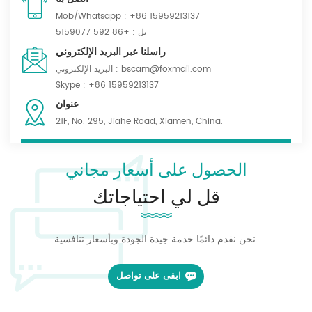
Mob/Whatsapp :
+86 15959213137
تل :
+86 592 5159077
راسلنا عبر البريد الإلكتروني
bscam@foxmail.com
البريد الإلكتروني :
Skype :
+86 15959213137
عنوان
21F, No. 295, Jiahe Road, Xiamen, China.
الحصول على أسعار مجاني
قل لي احتياجاتك
نحن نقدم دائمًا خدمة جيدة الجودة وبأسعار تنافسية.
ابقى على تواصل