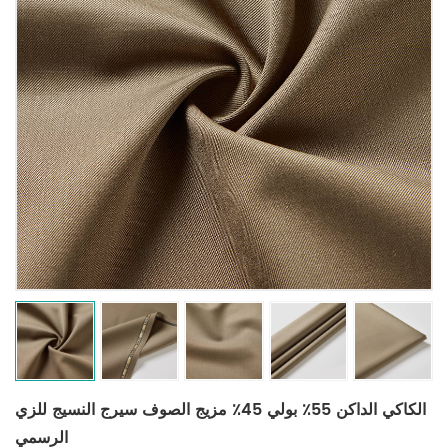
الكاكي الداكن 55٪ بولي 45٪ مزيج الصوف سيرج النسيج للزي
الرسمي