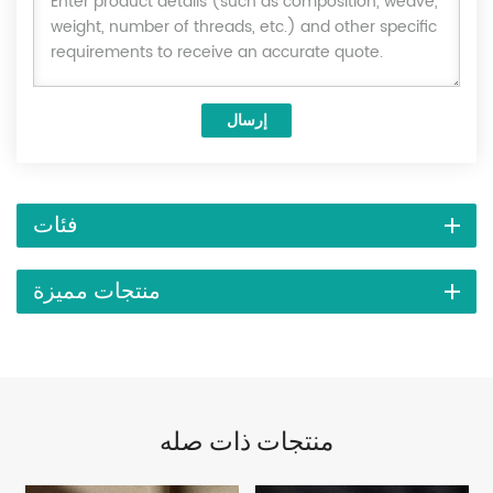
إرسال
فئات
منتجات مميزة
منتجات ذات صله