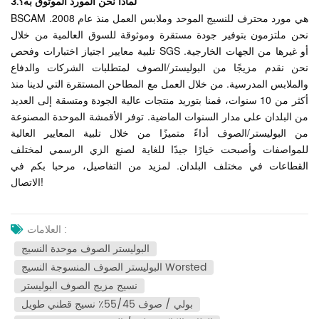
3.لماذا نحن المورد الموثوق به؟
BSCAM هي مورد محترف للنسيج الموحد وملابس العمل منذ عام 2008.
نحن ملتزمون بتوفير جودة مستقرة وموثوقة للسوق العالمية من خلال
تلبية معايير اجتياز اختبارات وفحص SGS أو غيرها من الجهات الخارجية.
نحن نقدم مزيجًا من البوليستر/الصوف لمتطلبات الشركات والدفاع
والملابس المدرسية. من خلال العمل مع المطاحن المستقرة التي لدينا منذ
أكثر من 10 سنوات، قمنا بتوريد منتجات عالية الجودة ومتسقة إلى العديد
من البلدان على مدار السنوات الماضية. توفر الأقمشة الموحدة المصنوعة
من البوليستر/الصوف أداءً متميزًا من خلال تلبية المعايير العالية
للمواصفات وأصبحت خيارًا جيدًا للغاية لصنع الزي الرسمي لمختلف
القطاعات في مختلف البلدان. لمزيد من التفاصيل، مرحبا بكم في
الاتصال!
العلامات :
البوليستر الصوف موحدة النسيج
البوليستر الصوف المنسوجة النسيج Worsted
نسيج مزيج الصوف البوليستر
بولي / صوف 55/45٪ نسيج قطني طويل