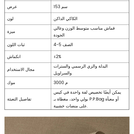
153 سم
عرض
الكاكي الداكن
لون
قماش مناسب متوسط الوزن وعالي
ميزة
الجودة
4-5 الصف
ثبات اللون
2%
≤
انكماش
البدلة والزي الرسمي والسترات
مجال الاستخدام
والسراويل
3000 م
موك
يمكن أيضًا تخصيص لفة واحدة في كيس
بولي واحد، مغطاة بـ P.P.Bag أو معبأة
تفاصيل التعبئة
على منصات خشبية.