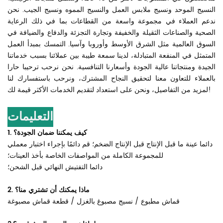
النسيج الموحد ونسيج ملابس العمل والنسيج المموه ونسيج الجيب. نحن
ندعم العملاء في مجموعة واسعة من القطاعات بما في ذلك الرعاية
الصحية والصناعات الثقيلة والخفيفة وتجارة التجزئة والدفاع والضيافة في
السوق العالمية مثل الشرق الأوسط وأوروبا وآسيا. التمسك بمبدأ العمل
المتمثل في المنفعة المتبادلة، لدينا سمعة طيبة بين عملائنا بسبب خدماتنا
الجيدة ومنتجاتنا عالية الجودة وأسعارنا التنافسية. نحن نرحب ترحيبا حارا
بالعملاء للتعاون معنا لتحقيق النجاح المشترك، ونرحب باستفسارك لنا
لمزيد من التفاصيل، ونحن على استعداد لتقديم الخدمات الأكثر قيمة لك!
التعليمات
1. كيف يمكننا ضمان الجودة؟
دائما عينة ما قبل الإنتاج قبل الإنتاج الضخم؛ قم دائمًا بإجراء اختبار معملي
للمجموعة الكاملة من المواصفات الخاصة بأخذ العينات؛
دائما التفتيش النهائي قبل الشحن؛
2. ماذا يمكنك أن تشتري منا؟
قماش مطبوع / نسيج مصبوغ بالغزل / قطعة قماش مصبوغة