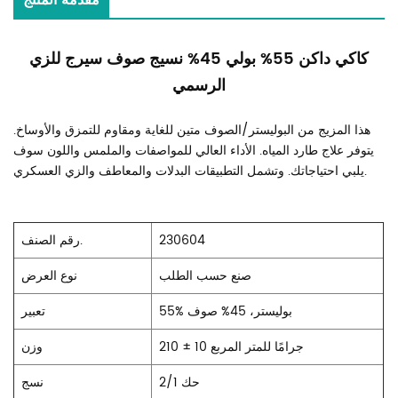
مقدمة المنتج
كاكي داكن 55% بولي 45% نسيج صوف سيرج للزي
الرسمي
هذا المزيج من البوليستر/الصوف متين للغاية ومقاوم للتمزق والأوساخ.
يتوفر علاج طارد المياه. الأداء العالي للمواصفات والملمس واللون سوف
يلبي احتياجاتك. وتشمل التطبيقات البدلات والمعاطف والزي العسكري.
230604
رقم الصنف.
صنع حسب الطلب
نوع العرض
55% بوليستر، 45% صوف
تعبير
210 ± 10 جرامًا للمتر المربع
وزن
حك 2/1
نسج