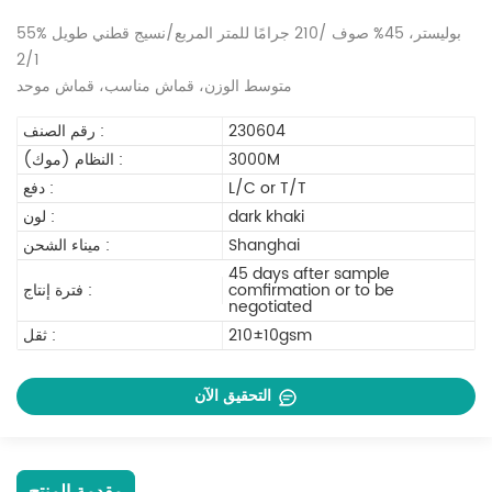
55% بوليستر، 45% صوف /210 جرامًا للمتر المربع/نسيج قطني طويل
2/1
متوسط الوزن، قماش مناسب، قماش موحد
230604
رقم الصنف :
3000M
النظام (موك) :
L/C or T/T
دفع :
dark khaki
لون :
Shanghai
ميناء الشحن :
45 days after sample
comfirmation or to be
فترة إنتاج :
negotiated
210±10gsm
ثقل :
التحقيق الآن