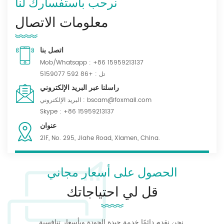
نرحب باستفسارك لنا
معلومات الاتصال
اتصل بنا
Mob/Whatsapp :
+86 15959213137
تل :
+86 592 5159077
راسلنا عبر البريد الإلكتروني
bscam@foxmail.com
البريد الإلكتروني :
Skype :
+86 15959213137
عنوان
21F, No. 295, Jiahe Road, Xiamen, China.
الحصول على أسعار مجاني
قل لي احتياجاتك
نحن نقدم دائمًا خدمة جيدة الجودة وبأسعار تنافسية.