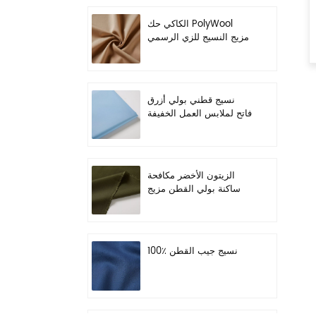
الكاكي حك PolyWool
مزيج النسيج للزي الرسمي
نسيج قطني بولي أزرق
فاتح لملابس العمل الخفيفة
الزيتون الأخضر مكافحة
ساكنة بولي القطن مزيج
النسيج لملابس العمل
100٪ نسيج جيب القطن