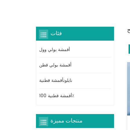
ح
فئات
أقمشة بولي وول
أقمشة بولي قطن
نايلونأقمشة قطنية
أقمشة قطنية 100٪
منتجات مميزة