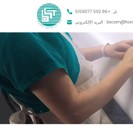
تل :
+86 592 5159077
bscam@foxm
البريد الإلكتروني :