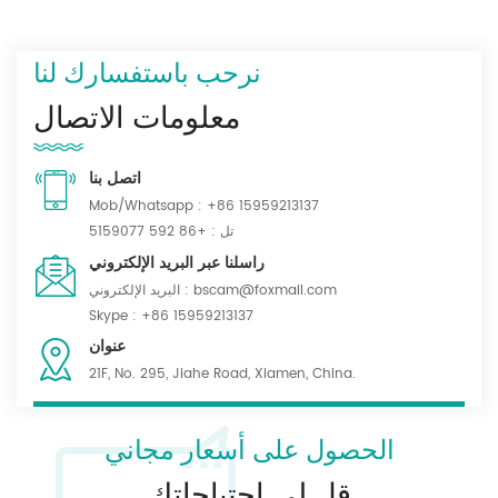
نرحب باستفسارك لنا
معلومات الاتصال
اتصل بنا
Mob/Whatsapp :
+86 15959213137
تل :
+86 592 5159077
راسلنا عبر البريد الإلكتروني
bscam@foxmail.com
البريد الإلكتروني :
Skype :
+86 15959213137
عنوان
21F, No. 295, Jiahe Road, Xiamen, China.
الحصول على أسعار مجاني
قل لي احتياجاتك