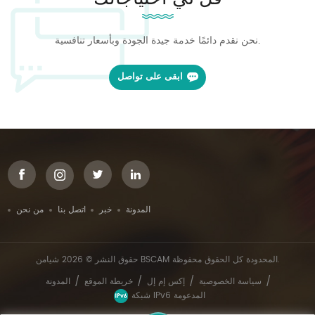
نحن نقدم دائمًا خدمة جيدة الجودة وبأسعار تنافسية.
ابقى على تواصل
المدونة
خبر
اتصل بنا
من نحن
حقوق النشر © 2026 شيامن BSCAM المحدودة كل الحقوق محفوظة.
/
/
/
/
سياسة الخصوصية
إكس إم إل
خريطة الموقع
المدونة
شبكة IPv6 المدعومة