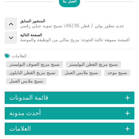
اتصل بنا
المنشور السابق
جديد مطور بولي / قطن 65/35٪ نسيج تمويه جبلي رقمي
الصفحة التالية
أقمشة مموهة عالية الجودة: مزيج مثالي من الوظيفة والموضة
العلامات :
نسيج مزيج القطن البوليستر
نسيج مزيج الصوف البوليستر
نسيج موحد
نسيج ملابس العمل
نسيج مزيج القطن النايلون
نسيج ملابس العمل
قائمة المدونات
أحدث مدونة
العلامات