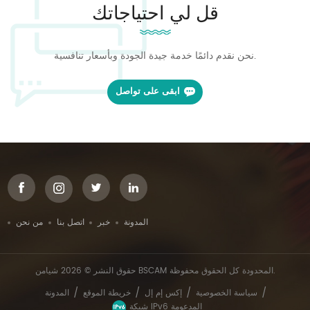
قل لي احتياجاتك
نحن نقدم دائمًا خدمة جيدة الجودة وبأسعار تنافسية.
ابقى على تواصل
المدونة
خبر
اتصل بنا
من نحن
حقوق النشر © 2026 شيامن BSCAM المحدودة كل الحقوق محفوظة.
/
/
/
/
سياسة الخصوصية
إكس إم إل
خريطة الموقع
المدونة
شبكة IPv6 المدعومة