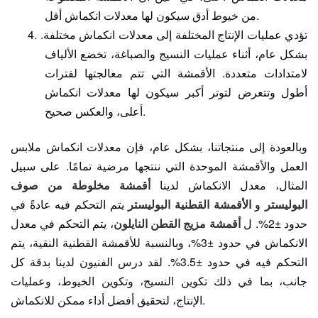
من خيوط أدق سيكون لها معدلات انكماش أقل.
تؤدي عمليات الإنتاج المختلفة إلى معدلات انكماش مختلفة.
4.
بشكل عام، أثناء عمليات النسيج والصباغة، تخضع الألياف
لامتدادات متعددة. الأقمشة التي تتم معالجتها لفترات
أطول وتتعرض لتوتر أكبر سيكون لها معدلات انكماش
أعلى، والعكس صحيح.
وبالعودة إلى منتجاتنا، بشكل عام، فإن معدلات انكماش ملابس
العمل والأقمشة الموحدة التي ننتجها مرضية تمامًا. على سبيل
المثال، معدل الانكماش لدينا
أقمشة مخلوطة من صوف
البوليستر
و
الأقمشة القطنية البوليستر
يتم التحكم فيه عادةً في
حدود ±2%. ل
أقمشة مزيج القطن النايلون
، يتم التحكم في معدل
الانكماش في حدود ±3%، وبالنسبة للأقمشة القطنية النقية، يتم
التحكم فيه في حدود ±3.5%.
لقد درس الفنيون لدينا بدقة كل
جانب، بما في ذلك تكوين النسيج، وتكوين الخيوط، وعمليات
الإنتاج، لتحقيق أفضل أداء ممكن للانكماش.