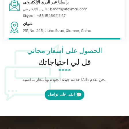
راسلنا عبر البريد الإلكتروني
للتفاصيل. وبشكل عام، فقد أظهروا أداءً ممتازًا في مختبر SGS. اختبارات
bscam@foxmail.com
البريد الإلكتروني :
ثبات اللون أمام الفرن والضوء والغسيل والعرق، بتقديرات تصل إلى 4-
Skype :
+86 15959213137
4.5 درجة. يلعب ثبات اللون دورًا حاسمًا في مواصفات القماش، مما
عنوان
يضمن جودة المنتج وأدائه. ستواصل Bscam التركيز على تحسين ثبات
الألوان لتلبية متطلبات العملاء وتوفير أقمشة موحدة وملابس عمل عالية
21F, No. 295, Jiahe Road, Xiamen, China.
الجودة.
الحصول على أسعار مجاني
قل لي احتياجاتك
نحن نقدم دائمًا خدمة جيدة الجودة وبأسعار تنافسية.
ابقى على تواصل