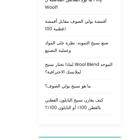
قطن معروف
Wool؟
تي
ائب
أقمشة بولي الصوف مقابل أقمشة
ضة غير
قطنية 100٪
ينة
ول
صنع نسيج التمويه: نظرة على المواد
وبلين هو نسيج
وعملية التصنيع
يفية
ابس
لماذا تختار نسيج Wool Blend الموحد
يلنسيج قطني
لملابسك الاحترافية؟
يف
ما هو نسيج بولي الصوف؟
بر
 قطني تيرييُعرف
كيف يقارن نسيج النايلون القطني
وج
بالقطن 100٪ أو النايلون 100٪؟
ية
 عن نسيج
مات
ابس
لصنع