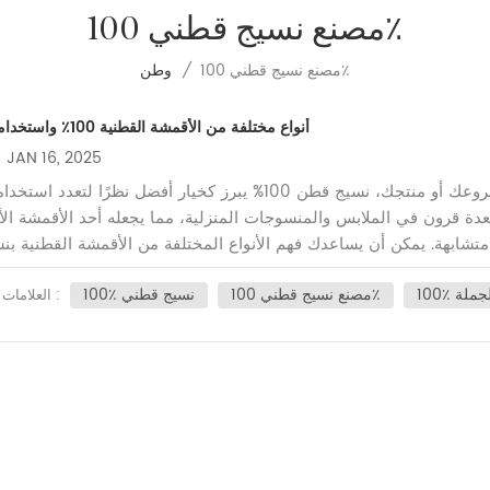
مصنع نسيج قطني 100٪
مصنع نسيج قطني 100٪
/
وطن
أنواع مختلفة من الأقمشة القطنية 100٪ واستخداماتها
JAN 16, 2025
عندما يتعلق الأمر باختيار القماش المناسب لمشروعك أو منتجك، نسيج قطن 100% يبرز كخيار أفضل نظرًا لتعدد اس
عدة قرون في الملابس والمنسوجات المنزلية، مما يجعله أحد الأقمشة الأ
تشابهة. يمكن أن يساعدك فهم الأنواع المختلفة من الأقمشة القطنية بن
ارات مستنيرة سواء كنت تصمم الملابس أو تبحث عن مواد لشركتك. في من
الجملة
مصنع نسيج قطني 100٪
100٪ نسيج قطني
المدونة هذا، سنستكشف الأنواع المختلفة من الأقمشة القطنية 100% وكيف يخدم كل منها أغراضًا فريدة في الموضة 
العلامات :
ي (قطن الموسلين)يعد نسيج القطن العادي، والذي يشار إليه غالبًا باسم قطن الموسل
ًا. ملمسه الناعم وملمسه الخفيف يجعله مثاليًا لصنع الملابس مثل القم
ًا على نطاق واسع كنسيج أساسي لخياطة اللحف وكمادة بطانة في تطبيق
مختلفة. الاستخدامات:الملابس مثل القمصان والتنانيرخياطة اللحفالمنسوجات ال
القطنالساتان القطني هو نوع فاخر من الأقمشة القطنية بنسبة 100% ويتميز بلمسة نهائية ناعمة ولامعة. يتم تحقيق 
ريقة تنتج لمعانًا خفيفًا على السطح. ويشيع استخدام الساتين في بيا
ت الأنيقة. الاستخدامات:ملاءات السرير وأغطية الوسائد عالية الخيوطالفسا