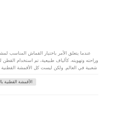
وراحته وتهويته. كألياف طبيعية، تم استخدام القطن ل
شعبية في العالم. ولكن ليست كل الأقمشة القطنية م
100% واستخداماتها المحددة على اتخاذ قر
100٪ الأقمشة القطنية ب
المنزل والمزيد. 1. نسيج القطن العاد
أحد أبسط أنواع الأقمشة القطنية وأكثرها استخدام
والبلوزات والفساتين. يستخدم الموسلين أيض
خلال تقنية نسج خاصة حيث يتم نسج ألياف القطن بط
الأسرّة الفاخرة، بالإضافة إلى الفساتين والبلوزا