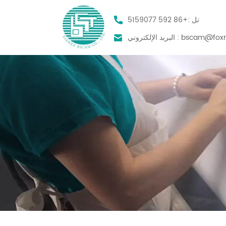
تل :
+86 592 5159077
bscam@foxm
البريد الإلكتروني :