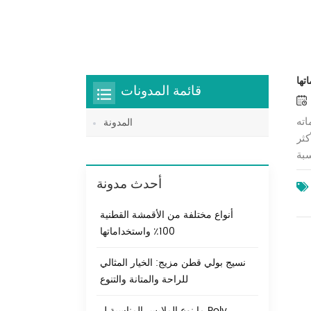
قائمة المدونات
تخداماته
المدونة
كثر
سبة
شور
أحدث مدونة
وديكور
ين،
أنواع مختلفة من الأقمشة القطنية
صان
100٪ واستخداماتها
ات
منزلية مثل الستائر وأغطية الوسائد 2. الساتين
نسيج بولي قطن مزيج: الخيار المثالي
ذلك من
للراحة والمتانة والتنوع
ضات
تين
ما نوع الملابس المناسبة ل Poly