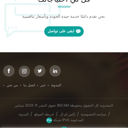
نحن نقدم دائمًا خدمة جيدة الجودة وبأسعار تنافسية.
ابقى على تواصل
المدونة
خبر
اتصل بنا
من نحن
حقوق النشر © 2026 شيامن BSCAM المحدودة كل الحقوق محفوظة.
/
/
/
/
سياسة الخصوصية
إكس إم إل
خريطة الموقع
المدونة
شبكة IPv6 المدعومة