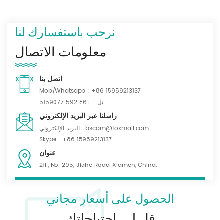
نرحب باستفسارك لنا
معلومات الاتصال
اتصل بنا
Mob/Whatsapp :
+86 15959213137
تل :
+86 592 5159077
راسلنا عبر البريد الإلكتروني
bscam@foxmail.com
البريد الإلكتروني :
Skype :
+86 15959213137
عنوان
21F, No. 295, Jiahe Road, Xiamen, China.
الحصول على أسعار مجاني
قل لي احتياجاتك