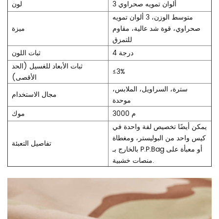
3 ألوان تمويه صحراوي
لون
متوسط الوزن، 3 ألوان تمويه
صحراوي، قوة شد عالية، مقاوم
ميزة
للتمزق
4 درجة
ثبات اللون
ثبات الأبعاد للغسيل (الحد
≤
3%
الأقصى)
سترة، السراويل، الملابس،
مجال الاستخدام
موحدة
3000 م
موك
يمكن أيضًا تخصيص لفة واحدة في
كيس واحد من البوليستر، ومغطاة
تفاصيل التعبئة
بالخارج بـ P.P.Bag أو معبأة على
منصات خشبية.