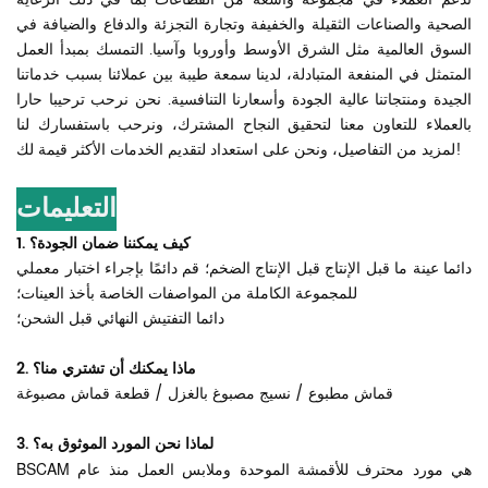
الصحية والصناعات الثقيلة والخفيفة وتجارة التجزئة والدفاع والضيافة في
السوق العالمية مثل الشرق الأوسط وأوروبا وآسيا. التمسك بمبدأ العمل
المتمثل في المنفعة المتبادلة، لدينا سمعة طيبة بين عملائنا بسبب خدماتنا
الجيدة ومنتجاتنا عالية الجودة وأسعارنا التنافسية. نحن نرحب ترحيبا حارا
بالعملاء للتعاون معنا لتحقيق النجاح المشترك، ونرحب باستفسارك لنا
لمزيد من التفاصيل، ونحن على استعداد لتقديم الخدمات الأكثر قيمة لك!
التعليمات
1. كيف يمكننا ضمان الجودة؟
دائما عينة ما قبل الإنتاج قبل الإنتاج الضخم؛ قم دائمًا بإجراء اختبار معملي
للمجموعة الكاملة من المواصفات الخاصة بأخذ العينات؛
دائما التفتيش النهائي قبل الشحن؛
2. ماذا يمكنك أن تشتري منا؟
قماش مطبوع / نسيج مصبوغ بالغزل / قطعة قماش مصبوغة
3. لماذا نحن المورد الموثوق به؟
BSCAM هي مورد محترف للأقمشة الموحدة وملابس العمل منذ عام