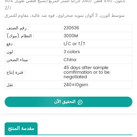
50% نايلون، 50% قطن /240 جرامًا للمتر المربع/نسيج قطني طويل
2/1
متوسط الوزن، 3 ألوان تمويه صحراوي، قوة شد عالية، مقاوم للتمزق
230636
رقم الصنف :
3000M
النظام (موك) :
L/C or T/T
دفع :
3 colors
لون :
China
ميناء الشحن :
45 days after sample
comfirmation or to be
فترة إنتاج :
negotiated
240±10gsm
ثقل :
التحقيق الآن
مقدمة المنتج