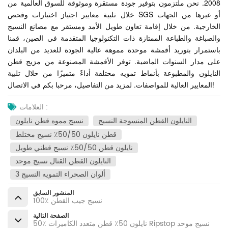
2008.
نحن ملتزمون بتوفير جودة مستقرة وموثوقة للسوق العالمية من
خلال تلبية معايير اجتياز اختبارات وفحص SGS أو غيرها من الجهات
الخارجية. من خلال إقامة تعاون طويل الأمد ومستقر مع مصانع النسيج
والصباغة والطباعة الممتازة ذات التكنولوجيا المتقدمة في الصين، قمنا
باستمرار بتوريد أقمشة موحدة مموهة عالية الجودة للعديد من البلدان
على مدار السنوات الماضية. توفر الأقمشة المصنوعة من مزيج قطن
النايلون والمطبوعة بأنماط تمويه مختلفة أداءً متميزًا من خلال تلبية
المعايير العالية للمواصفات. لمزيد من التفاصيل، مرحبا بكم في الاتصال!
العلامات :
النايلون القطن المنسوجة النسيج
نسيج مموه قطن نايلون
قطن نايلون 50/50٪ نسيج مختلط
نايلون قطن 50/50٪ نسيج قطني طويل
النايلون القطن القتال نسيج موحد
3 ألوان الصحراء التمويه النسيج
المنشور السابق
100٪ نسيج جيب القطن
الصفحة التالية
50٪ نايلون 50٪ قطن متعدد الكاميرات Ripstop نسيج موحد