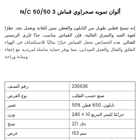
N/C 50/50 3 ألوان تمويه صحراوي
قماش
إنه نسيج قطني طويل من النايلون والقطن متين للغاية ويعمل بجد. نظرًا
لقوة الشد والتمزق العالية، فإن القماش مناسب جدًا للزي الرسمي
القتالي.
هذه الخصائص تجعل القماش خيارًا مثاليًا للاستكشاف في الهواء
الطلق والقتال والعمل الميداني، مما يوفر حماية شاملة لمرتديه مع إخفاء
ومتانة وراحة.
230636
رقم الصنف.
صنع حسب الطلب
نوع العرض
50% نايلون، 50% قطن
تعبير
240 ± 10 جرامًا للمتر المربع
وزن
حك 2/1
نسج
153 سم
عرض