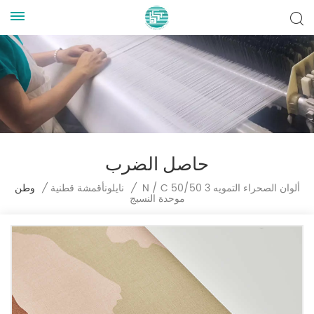
حاصل الضرب
N / C 50/50 3 ألوان الصحراء التمويه
/
نايلونأقمشة قطنية
/
وطن
موحدة النسيج