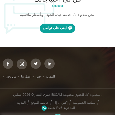
نحن نقدم دائمًا خدمة جيدة الجودة وبأسعار تنافسية.
ابقى على تواصل
المدونة
خبر
اتصل بنا
من نحن
حقوق النشر © 2026 شيامن BSCAM المحدودة كل الحقوق محفوظة.
/
/
/
/
سياسة الخصوصية
إكس إم إل
خريطة الموقع
المدونة
شبكة IPv6 المدعومة