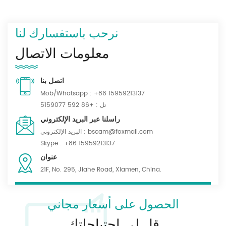
نرحب باستفسارك لنا
معلومات الاتصال
اتصل بنا
Mob/Whatsapp :
+86 15959213137
تل :
+86 592 5159077
راسلنا عبر البريد الإلكتروني
bscam@foxmail.com
البريد الإلكتروني :
Skype :
+86 15959213137
عنوان
21F, No. 295, Jiahe Road, Xiamen, China.
الحصول على أسعار مجاني
قل لي احتياجاتك