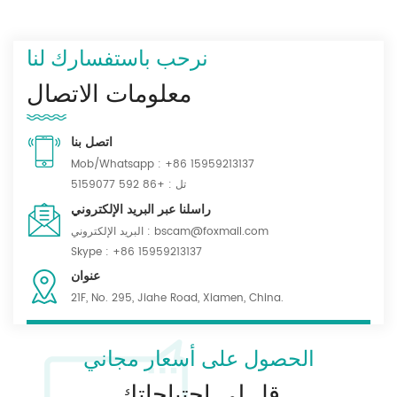
نرحب باستفسارك لنا
معلومات الاتصال
اتصل بنا
Mob/Whatsapp :
+86 15959213137
تل :
+86 592 5159077
راسلنا عبر البريد الإلكتروني
bscam@foxmail.com
البريد الإلكتروني :
Skype :
+86 15959213137
عنوان
21F, No. 295, Jiahe Road, Xiamen, China.
الحصول على أسعار مجاني
قل لي احتياجاتك