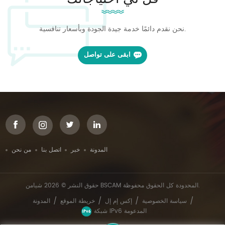
نحن نقدم دائمًا خدمة جيدة الجودة وبأسعار تنافسية.
ابقى على تواصل
المدونة
خبر
اتصل بنا
من نحن
حقوق النشر © 2026 شيامن BSCAM المحدودة كل الحقوق محفوظة.
/
/
/
/
سياسة الخصوصية
إكس إم إل
خريطة الموقع
المدونة
شبكة IPv6 المدعومة