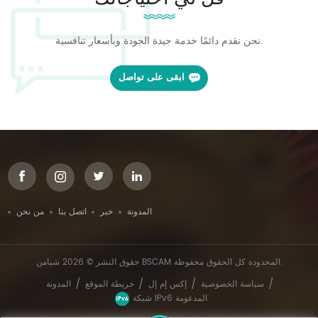
نحن نقدم دائمًا خدمة جيدة الجودة وبأسعار تنافسية.
ابقى على تواصل
المدونة
خبر
اتصل بنا
من نحن
حقوق النشر © 2026 شيامن BSCAM المحدودة كل الحقوق محفوظة.
/
/
/
/
سياسة الخصوصية
إكس إم إل
خريطة الموقع
المدونة
شبكة IPv6 المدعومة