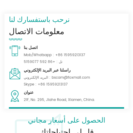
نرحب باستفسارك لنا
معلومات الاتصال
اتصل بنا
Mob/Whatsapp :
+86 15959213137
تل :
+86 592 5159077
راسلنا عبر البريد الإلكتروني
bscam@foxmail.com
البريد الإلكتروني :
Skype :
+86 15959213137
عنوان
21F, No. 295, Jiahe Road, Xiamen, China.
الحصول على أسعار مجاني
قل لي احتياجاتك