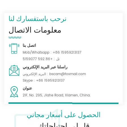
نرحب باستفسارك لنا
معلومات الاتصال
اتصل بنا
Mob/Whatsapp :
+86 15959213137
تل :
+86 592 5159077
راسلنا عبر البريد الإلكتروني
bscam@foxmail.com
البريد الإلكتروني :
Skype :
+86 15959213137
عنوان
21F, No. 295, Jiahe Road, Xiamen, China.
الحصول على أسعار مجاني
قل لي احتياجاتك