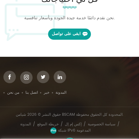
نحن نقدم دائمًا خدمة جيدة الجودة وبأسعار تنافسية.
ابقى على تواصل
المدونة
خبر
اتصل بنا
من نحن
حقوق النشر © 2026 شيامن BSCAM المحدودة كل الحقوق محفوظة.
/
/
/
/
سياسة الخصوصية
إكس إم إل
خريطة الموقع
المدونة
شبكة IPv6 المدعومة