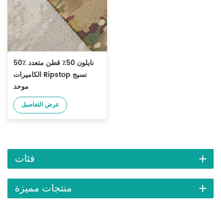
50٪ نايلون 50٪ قطن متعدد
الكاميرات Ripstop نسيج
موحد
عرض التفاصيل
فئات
منتجات مميزة