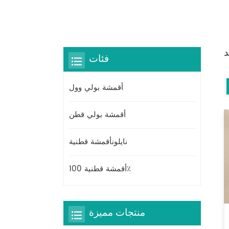
د
فئات
أقمشة بولي وول
أقمشة بولي قطن
نايلونأقمشة قطنية
أقمشة قطنية 100٪
منتجات مميزة