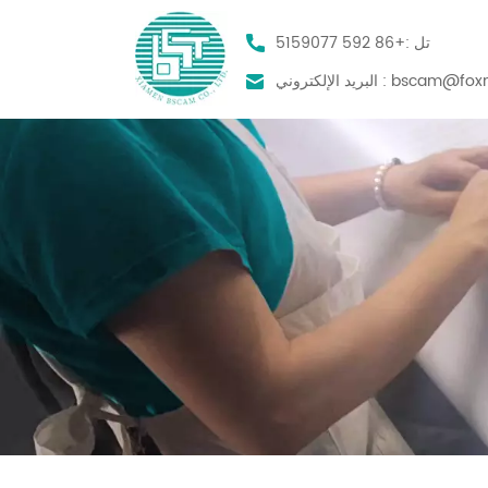
تل :
+86 592 5159077
bscam@foxm
البريد الإلكتروني :