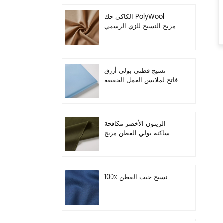
الكاكي حك PolyWool
مزيج النسيج للزي الرسمي
نسيج قطني بولي أزرق
فاتح لملابس العمل الخفيفة
الزيتون الأخضر مكافحة
ساكنة بولي القطن مزيج
النسيج لملابس العمل
100٪ نسيج جيب القطن