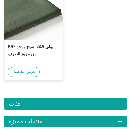
55٪ بولي 45٪ نسيج موحد
من مزيج الصوف
عرض التفاصيل
فئات
منتجات مميزة