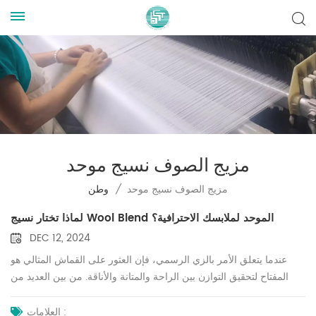
مزيج الصوف نسيج موحد
مزيج الصوف نسيج موحد
/
وطن
لماذا تختار نسيج Wool Blend الموحد لملابسك الاحترافية؟
DEC 12, 2024
عندما يتعلق الأمر بالزي الرسمي، فإن العثور على القماش المثالي هو
المفتاح لتحقيق التوازن بين الراحة والمتانة والأناقة. من بين العديد من
الخيارات المتاحة، يبرز النسيج الموحد المصنوع من مزيج الصوف كخيار
أفضل للصناعات التي تتطلب ملابس احترافية وعملية. دعنا نستكشف لماذا
العلامات :