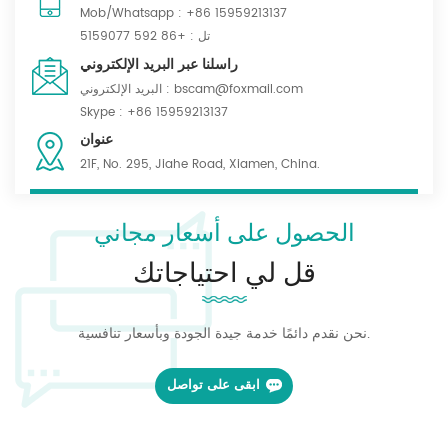
عالية الجودة، سوف تحصل على منسوجات ليست عملية فحسب، بل
Mob/Whatsapp :
+86 15959213137
تتماشى أيضًا مع اتجاهات الموضة. بغض النظر عن الصناعة التي تنتمي
تل :
+86 592 5159077
إليها، يمكننا أن نقدم لك حلولاً مصممة خصيصًا لك. مرحبًا بكم في الاتصال
راسلنا عبر البريد الإلكتروني
بنا لمناقشة كيفية تطبيق أقمشة التمويه الخاصة بنا على مشروعك وتحقيق
bscam@foxmail.com
البريد الإلكتروني :
تعاون مربح للجانبين!
Skype :
+86 15959213137
عنوان
21F, No. 295, Jiahe Road, Xiamen, China.
الحصول على أسعار مجاني
قل لي احتياجاتك
نحن نقدم دائمًا خدمة جيدة الجودة وبأسعار تنافسية.
ابقى على تواصل