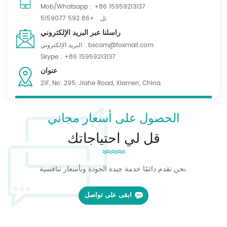
القطن والنايلون المقاوم للتمزق يتم البحث عنها بشدة بسبب توازن القوة
Mob/Whatsapp :
+86 15959213137
والراحة والمرونة. إن الاستخدامات الواسعة النطاق لهذه الأقمشة في
تل :
+86 592 5159077
مختلف الصناعات تعكس أهميتها، وبفضل تقنيات التصنيع المتقدمة، أصبح
راسلنا عبر البريد الإلكتروني
الوصول إلى هذه المواد أكثر سهولة من أي وقت مضى. سواء كنت تقوم
bscam@foxmail.com
البريد الإلكتروني :
بتجهيز وحدة عسكرية أو تصميم معدات خارجية، فإن القماش المموه
Skype :
+86 15959213137
المناسب يمكن أن يحدث فرقًا كبيرًا في ضمان الأداء والحماية.
عنوان
21F, No. 295, Jiahe Road, Xiamen, China.
الحصول على أسعار مجاني
قل لي احتياجاتك
نحن نقدم دائمًا خدمة جيدة الجودة وبأسعار تنافسية.
ابقى على تواصل