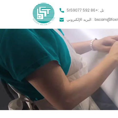
تل :
+86 592 5159077
bscam@foxm
البريد الإلكتروني :