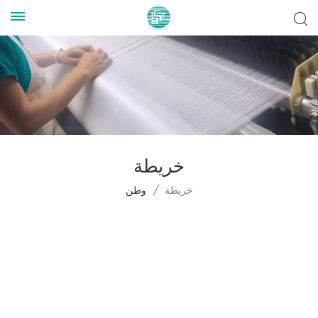
خريطة
خريطة
/
وطن